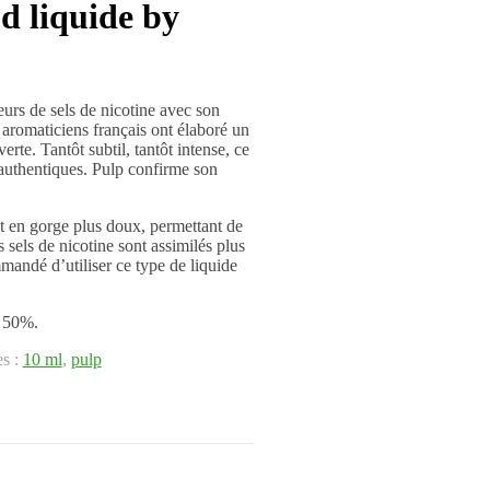
 liquide by
urs de sels de nicotine avec son
s aromaticiens français ont élaboré un
te. Tantôt subtil, tantôt intense, ce
 authentiques. Pulp confirme son
t en gorge plus doux, permettant de
 sels de nicotine sont assimilés plus
mandé d’utiliser ce type de liquide
 50%.
es :
10 ml
,
pulp