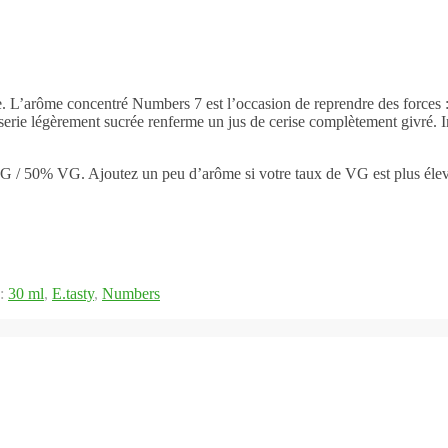
. L’arôme concentré Numbers 7 est l’occasion de reprendre des forces :
rie légèrement sucrée renferme un jus de cerise complètement givré. Int
G / 50% VG. Ajoutez un peu d’arôme si votre taux de VG est plus élev
 :
30 ml
,
E.tasty
,
Numbers