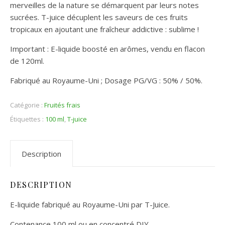
merveilles de la nature se démarquent par leurs notes
sucrées. T-juice décuplent les saveurs de ces fruits
tropicaux en ajoutant une fraîcheur addictive : sublime !
Important : E-liquide boosté en arômes, vendu en flacon
de 120ml.
Fabriqué au Royaume-Uni ; Dosage PG/VG : 50% / 50%.
Catégorie :
Fruités frais
Étiquettes :
100 ml
,
T-juice
Description
DESCRIPTION
E-liquide fabriqué au Royaume-Uni par T-Juice.
Contenance 100 ml ou en concentré DIY