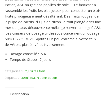
Potion, A&L baigne nos papilles de soleil… Le fabricant a
rassemblé les fruits les plus juteux pour concocter un élixir
fruité prodigieusement désaltérant. Des fruits rouges, de
la pulpe de cactus, du jus de citron, le tout plongé dans une
mer de glace, découvrez ce mélange renversant signé A&L
!Les conseils de dosage ci-dessous concernent un dosage
50% PG / 50% VG. Ajoutez un peu d’arôme si votre taux
de VG est plus élevé et inversement.
Dosage conseillé : 5%
Temps de Steep : 7 jours
Catégories :
DIY
,
Fruités frais
Étiquettes :
30 ml
,
A&L
,
hidden potion
Description