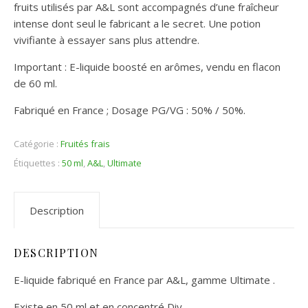
fruits utilisés par A&L sont accompagnés d’une fraîcheur
intense dont seul le fabricant a le secret. Une potion
vivifiante à essayer sans plus attendre.
Important : E-liquide boosté en arômes, vendu en flacon
de 60 ml.
Fabriqué en France ; Dosage PG/VG : 50% / 50%.
Catégorie :
Fruités frais
Étiquettes :
50 ml
,
A&L
,
Ultimate
Description
DESCRIPTION
E-liquide fabriqué en France par A&L, gamme Ultimate .
Existe en 50 ml et en concentré Diy