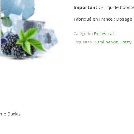
Important :
E-liquide boosté
Fabriqué en France ; Dosage
Catégorie :
Fruités frais
Étiquettes :
50 ml
,
bankiz
,
E.tasty
mme Bankiz.